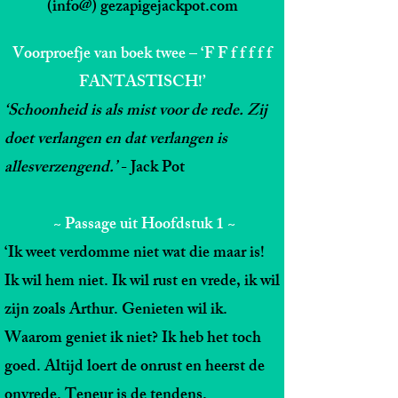
(info@) gezapigejackpot.com
Voorproefje van boek twee – ‘F F f f f f f
FANTASTISCH!’
‘Schoonheid is als mist voor de rede. Zij
doet verlangen en dat verlangen is
allesverzengend.’
- Jack Pot
~ Passage uit Hoofdstuk 1 ~
‘Ik weet verdomme niet wat die maar is!
Ik wil hem niet. Ik wil rust en vrede, ik wil
zijn zoals Arthur. Genieten wil ik.
Waarom geniet ik niet? Ik heb het toch
goed. Altijd loert de onrust en heerst de
onvrede. Teneur is de tendens.