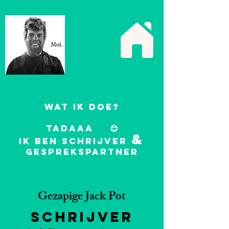
Wat ik doe?
tadaaa 😊
&
Ik ben schrijver
gesprekspartner
Gezapige Jack Pot
Schrijver